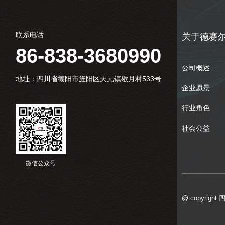
联系电话
关于德赛
86-838-3680990
公司概述
地址：四川省德阳市旌阳区天元镇歇月村533号
企业愿景
行业角色
社会公益
微信公众号
@ copyrig